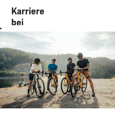
Karriere
bei
Canyon
Werde Teil
der Canyon
Crew und
arbeite an
der Spitze
der
Fahrradindustrie,
mit einem
Job, der so
vielseitig