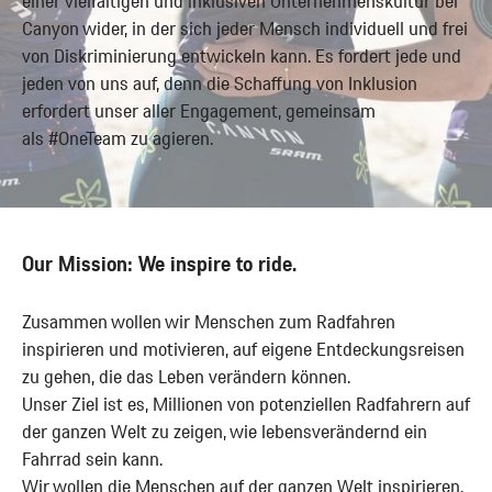
einer vielfältigen und inklusiven Unternehmenskultur bei
bieten wir
Canyon wider, in der sich jeder Mensch individuell und frei
auch lokale
von Diskriminierung entwickeln kann. Es fordert jede und
Benefits an.
jeden von uns auf, denn die Schaffung von Inklusion
Wir
erfordert unser aller Engagement, gemeinsam
erweitern
als #OneTeam zu agieren.
stetig
unsere
Benefits,
damit für
Our Mission: We inspire to ride.
alle das
Arbeiten bei
Zusammen wollen wir Menschen zum Radfahren
Canyon ein
inspirieren und motivieren, auf eigene Entdeckungsreisen
tolles Crew
zu gehen, die das Leben verändern können.
Erlebnis ist.
Unser Ziel ist es, Millionen von potenziellen Radfahrern auf
der ganzen Welt zu zeigen, wie lebensverändernd ein
We are one
Fahrrad sein kann.
global
Wir wollen die Menschen auf der ganzen Welt inspirieren,